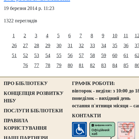
19 березня 2014 р. 11:23
1322 переглядів
1
2
3
4
5
6
7
8
9
10
11
1
26
27
28
29
30
31
32
33
34
35
36
3
51
52
53
54
55
56
57
58
59
60
61
6
76
77
78
79
80
81
82
83
84
85
8
ПРО БІБЛІОТЕКУ
ГРАФІК РОБОТИ:
вівторок - неділя: з 10:00 до 1
КОНЦЕПЦІЯ РОЗВИТКУ
понеділок – вихідний день
НІБУ
остання п`ятниця місяця – са
ПОСЛУГИ БІБЛІОТЕКИ
КОНТАКТИ
ПРАВИЛА
КОРИСТУВАННЯ
НАШІ ПАРТНЕРИ