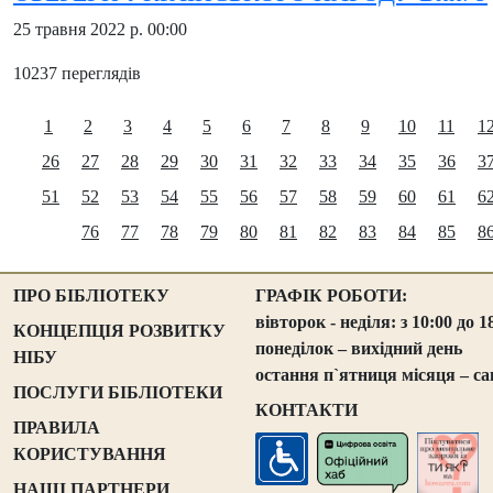
25 травня 2022 р. 00:00
10237 переглядів
1
2
3
4
5
6
7
8
9
10
11
1
26
27
28
29
30
31
32
33
34
35
36
3
51
52
53
54
55
56
57
58
59
60
61
6
76
77
78
79
80
81
82
83
84
85
8
ПРО БІБЛІОТЕКУ
ГРАФІК РОБОТИ:
вівторок - неділя: з 10:00 до 1
КОНЦЕПЦІЯ РОЗВИТКУ
понеділок – вихідний день
НІБУ
остання п`ятниця місяця – са
ПОСЛУГИ БІБЛІОТЕКИ
КОНТАКТИ
ПРАВИЛА
КОРИСТУВАННЯ
НАШІ ПАРТНЕРИ