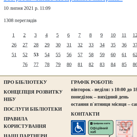
10 липня 2021 р. 11:09
1308 переглядів
1
2
3
4
5
6
7
8
9
10
11
1
26
27
28
29
30
31
32
33
34
35
36
3
51
52
53
54
55
56
57
58
59
60
61
6
76
77
78
79
80
81
82
83
84
85
8
ПРО БІБЛІОТЕКУ
ГРАФІК РОБОТИ:
вівторок - неділя: з 10:00 до 1
КОНЦЕПЦІЯ РОЗВИТКУ
понеділок – вихідний день
НІБУ
остання п`ятниця місяця – са
ПОСЛУГИ БІБЛІОТЕКИ
КОНТАКТИ
ПРАВИЛА
КОРИСТУВАННЯ
НАШІ ПАРТНЕРИ