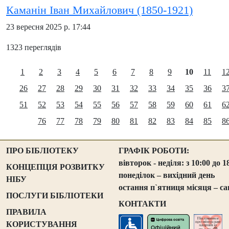
Каманін Іван Михайлович (1850-1921)
23 вересня 2025 р. 17:44
1323 переглядів
1
2
3
4
5
6
7
8
9
10
11
1
26
27
28
29
30
31
32
33
34
35
36
3
51
52
53
54
55
56
57
58
59
60
61
6
76
77
78
79
80
81
82
83
84
85
8
ПРО БІБЛІОТЕКУ
ГРАФІК РОБОТИ:
вівторок - неділя: з 10:00 до 1
КОНЦЕПЦІЯ РОЗВИТКУ
понеділок – вихідний день
НІБУ
остання п`ятниця місяця – са
ПОСЛУГИ БІБЛІОТЕКИ
КОНТАКТИ
ПРАВИЛА
КОРИСТУВАННЯ