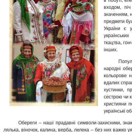
в побуті, ел
входом, піч
значенням, н
предмети бул
України є у
українськи
ткацтва, гон
інших.
Попул
народні обе
кольорове н
вдалих справ
хустинки, п
сестрою чи к
християни п
українські о
Обереги – наші прадавні символи-захисники, знак
лялька, віночок, калина, верба, лелека – без них важко 