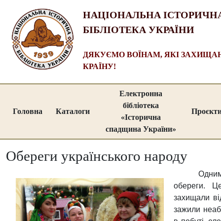
НАЦІОНАЛЬНА ІСТОРИЧН
БІБЛІОТЕКА УКРАЇНИ
ДЯКУЄМО ВОЇНАМ, ЯКІ ЗАХИЩ
КРАЇНУ!
Електронна
бібліотека
Головна
Каталоги
Проєкт
«Історична
спадщина України»
Обереги українського народу
Одним
обереги. Ц
захищали ві
зажили неаби