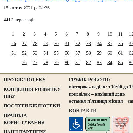
15 квітня 2021 р. 04:26
4417 переглядів
1
2
3
4
5
6
7
8
9
10
11
1
26
27
28
29
30
31
32
33
34
35
36
3
51
52
53
54
55
56
57
58
59
60
61
6
76
77
78
79
80
81
82
83
84
85
8
ПРО БІБЛІОТЕКУ
ГРАФІК РОБОТИ:
вівторок - неділя: з 10:00 до 1
КОНЦЕПЦІЯ РОЗВИТКУ
понеділок – вихідний день
НІБУ
остання п`ятниця місяця – са
ПОСЛУГИ БІБЛІОТЕКИ
КОНТАКТИ
ПРАВИЛА
КОРИСТУВАННЯ
НАШІ ПАРТНЕРИ