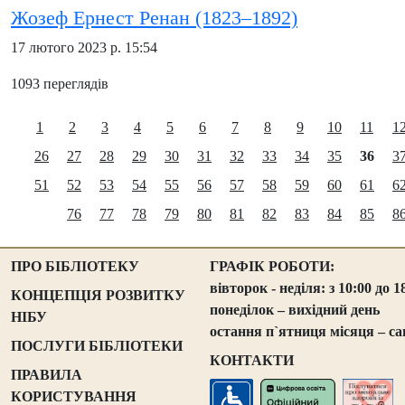
Жозеф Ернест Ренан (1823–1892)
17 лютого 2023 р. 15:54
1093 переглядів
1
2
3
4
5
6
7
8
9
10
11
1
26
27
28
29
30
31
32
33
34
35
36
3
51
52
53
54
55
56
57
58
59
60
61
6
76
77
78
79
80
81
82
83
84
85
8
ПРО БІБЛІОТЕКУ
ГРАФІК РОБОТИ:
вівторок - неділя: з 10:00 до 1
КОНЦЕПЦІЯ РОЗВИТКУ
понеділок – вихідний день
НІБУ
остання п`ятниця місяця – са
ПОСЛУГИ БІБЛІОТЕКИ
КОНТАКТИ
ПРАВИЛА
КОРИСТУВАННЯ