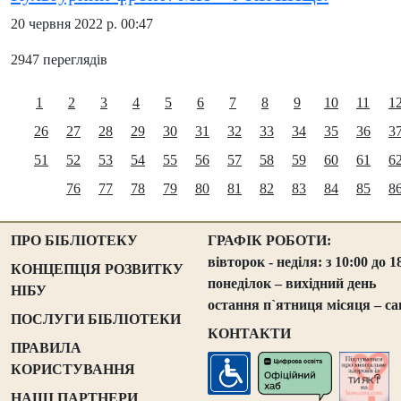
20 червня 2022 р. 00:47
2947 переглядів
1
2
3
4
5
6
7
8
9
10
11
1
26
27
28
29
30
31
32
33
34
35
36
3
51
52
53
54
55
56
57
58
59
60
61
6
76
77
78
79
80
81
82
83
84
85
8
ПРО БІБЛІОТЕКУ
ГРАФІК РОБОТИ:
вівторок - неділя: з 10:00 до 1
КОНЦЕПЦІЯ РОЗВИТКУ
понеділок – вихідний день
НІБУ
остання п`ятниця місяця – са
ПОСЛУГИ БІБЛІОТЕКИ
КОНТАКТИ
ПРАВИЛА
КОРИСТУВАННЯ
НАШІ ПАРТНЕРИ