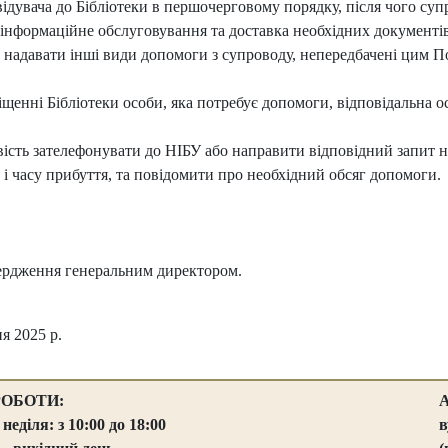
відувача до Бібліотеки в першочерговому порядку, після чого су
но-інформаційне обслуговування та доставка необхідних документів
адавати інші види допомоги з супроводу, непередбачені цим Поря
щенні Бібліотеки особи, яка потребує допомоги, відповідальна ос
ість зателефонувати до НІБУ або направити відповідний запит н
и і часу прибуття, та повідомити про необхідний обсяг допомоги.
твердження генеральним директором.
я 2025 р.
РОБОТИ:
 неділя: з 10:00 до 18:00
в