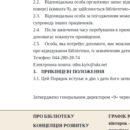
2.2. Відповідальна особа організовує запис від
поверсі (кімната 9), де здійснюється бібліотеч
2.3. Відповідальна особа за погодженням може н
супроводу інших працівників.
2.4. Після закінчення часу перебування в примі
допомагає покинути приміщення.
2.5. Особа, яка потребує допомоги, має можлив
про відвідування Бібліотеки, із зазначенням дат
Телефон: 044-280-28-74
Електронна пошта: nibu.kyiv@ukr.net
3. ПРИКІНЦЕВІ ПОЛОЖЕННЯ
3.1. Цей Порядок вступає в дію з дати його за
Затверджено генеральним директором «9» червн
ПРО БІБЛІОТЕКУ
ГРАФІК 
вівторок -
КОНЦЕПЦІЯ РОЗВИТКУ