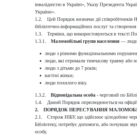
інвалідністю в Україні», Указу Президента Укра
України».
1.2. Цей Порядок визначає дії співробітників Н
бібліотечно-інформаційних послуг та створення 
1.3. Терміни, що використовуються в тексті По
1.3.1.
Маломобільні групи населення
— люди,
люди з різними функціональними порушення
люди, які отримали тимчасову травму або н
люди з дітьми до 7 років;
вагітні жінки;
люди похилого віку.
1.3.2.
Відповідальна особа
- черговий по Біблі
1.4. Даний Порядок оприлюднюється на офіційно
2. ПОРЯДОК ПЕРЕСУВАННЯ МАЛОМОБІЛ
2.1. Сторож НІБУ, що здійснює цілодобове чергу
Бібліотеку, потребує допомоги, або почувши зву
особу.