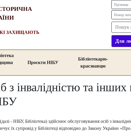
СТОРИЧНА
АЇНИ
ЯКІ ЗАХИЩАЮТЬ
Для лю
ліотека
Бібліотекарю-
адщина
Проєкти НІБУ
краєзнавцю
б з інвалідністю та інших
НІБУ
(далі - НІБУ, Бібліотека) здійснює обслуговування осіб з інвалі
печує їх супровід у Бібліотеці відповідно до Закону України «Про