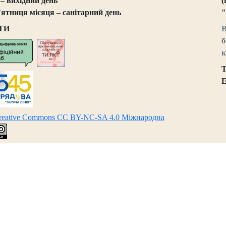
 – вихідний день
(
`ятниця місяця – санітарний день
"
ТИ
В
б
к
Т
E
Creative Commons CC BY-NC-SA 4.0 Міжнародна