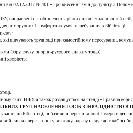
їни від 02.12.2017 № 401 «Про внесення змін до пункту 3 Положе
ІБУ, направлені на забезпечення рівних прав і можливостей осі
для них зручних і комфортних умов перебування в Бібліотеці.
рядку:
 які відчувають труднощі при самостійному пересуванні, комунік
ми (зору, слуху, опорно-рухового апарату тощо);
ині хворіють;
отеці.
му сайті НІБУ, а також розміщується на стенді «Правила корис
ЬНИХ ГРУП НАСЕЛЕННЯ І ОСІБ З ІНВАЛІДНІСТЮ В 
вання по Бібліотеці, побачивши через зовнішні камери відеоспос
ковий сигнал через кнопку виклику, одразу слідує до такої особ