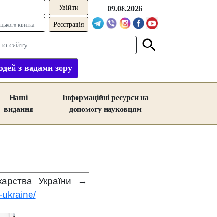
09.08.2026
Реєстрація
дей з вадами зору
Наші
Інформаційні ресурси на
видання
допомогу науковцям
укарства України →
ukraine/