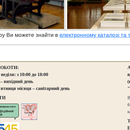
ру Ви можете знайти в
електронному каталозі та 
РОБОТИ:
 неділя: з 10:00 до 18:00
в
 – вихідний день
(
`ятниця місяця – санітарний день
"
ТИ
В
б
к
Т
E