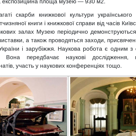
на експозиційна площа музею — 930 м2.
агаті скарби книжкової культури українського 
тчизняної книги і книжкової справи від часів Київ
вкових залах Музею періодично демонструються
виставки, а також проводяться заходи, присвячен
України і зарубіжжя. Наукова робота є одним з
. Вона передбачає наукові дослідження, пу
атів, участь у наукових конференціях тощо.