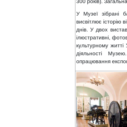
300 років). Загаль
У Музеї зібрані б
висвітлює історію ві
днів. У двох виста
ілюстративні, фото
культурному житті 
діяльності Музею
опрацювання експон