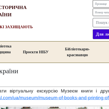
СТОРИЧНА
АЇНИ
ЯКІ ЗАХИЩАЮТЬ
Для лю
ліотека
Бібліотекарю-
адщина
Проєкти НІБУ
краєзнавцю
країни
ати віртуальну екскурсію Музеєм книги і др
al.com/ua/museum/museum-of-books-and-printing-of-