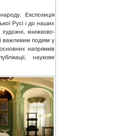
народу. Експозиція
ської Русі і до наших
 художні, книжково-
і важливим подіям у
 основних напрямків
блікації, наукове