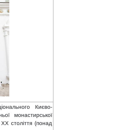
іонального Києво-
ньої монастирської
 XX століття (понад