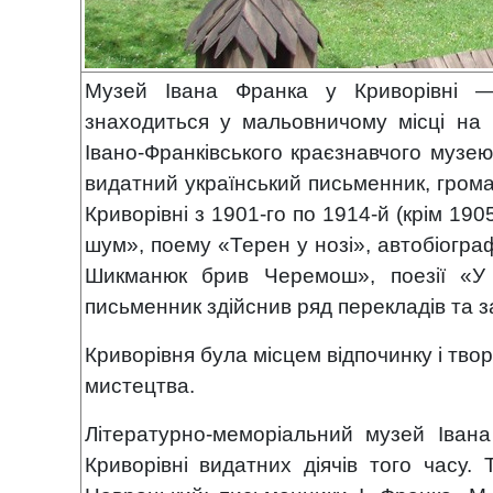
Музей Івана Франка у Криворівні —
знаходиться у мальовничому місці на
Івано-Франківського краєзнавчого музею
видатний український письменник, громад
Криворівні з 1901-го по 1914-й (крім 190
шум», поему «Терен у нозі», автобіогра
Шикманюк брив Черемош», поезії «У 
письменник здійснив ряд перекладів та 
Криворівня була місцем відпочинку і твор
мистецтва.
Літературно-меморіальний музей Іван
Криворівні видатних діячів того часу. 