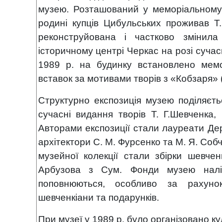
музею. Розташований у меморіальному 
родині купців Цибульських проживав Т.
реконструйована і частково змінила
історичному центрі Черкас на розі суча
1989 р. на будинку встановлено мемо
вставок за мотивами творів з «Кобзаря» 
Структурно експозиція музею поділяєтьс
сучасні видання творів Т. Г.Шевченка
Авторами експозиції стали лауреати Держ
архітектори С. М. Фурсенко та М. Я. Соб
музейної колекції стали збірки шевче
Арбузова з Сум. Фонди музею наліч
поповнюються, особливо за рахунок 
шевченкіани та подарунків.
При музеї у 1989 р. було організовано к