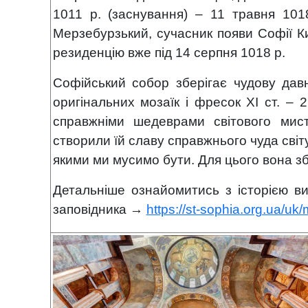
1011 р.
(заснування) – 11 травня 101
Мерзебурзький, сучасник появи Софії Ки
резиденцію вже під 14 серпня 1018 р.
Софійський собор зберігає чудову давн
оригінальних мозаїк і фресок ХІ ст. –
справжніми шедеврами світового мис
створили їй славу справжнього чуда світу
якими ми мусимо бути. Для цього вона з
Детальніше ознайомитись з історією в
заповідника
→
https://st-sophia.org.ua/uk