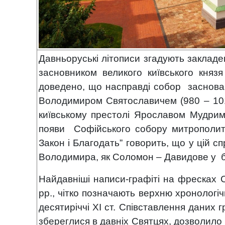
Давньоруські літописи згадують закладен
засновником великого київського княз
доведено, що насправді собор заснован
Володимиром Святославичем (980 – 101
київському престолі Ярославом Мудрим
появи Софійського собору митрополит-
Закон і Благодать” говорить, що у цій 
Володимира, як Соломон – Давидове у б
Найдавніші написи-графіті на фресках С
рр., чітко позначають верхню хронологі
десятиріччі ХІ ст. Співставлення даних 
збереглися в давніх Святцях, дозволило