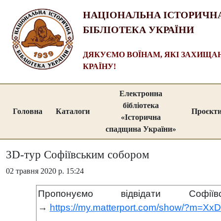
НАЦІОНАЛЬНА ІСТОРИЧН
БІБЛІОТЕКА УКРАЇНИ
ДЯКУЄМО ВОЇНАМ, ЯКІ ЗАХИЩ
КРАЇНУ!
Електронна
бібліотека
Головна
Каталоги
Проєкт
«Історична
спадщина України»
3D-тур Софіївським собором
02 травня 2020 р. 15:24
Пропонуємо відвідати
Соф
→
https://my.matterport.com/show/?m=X