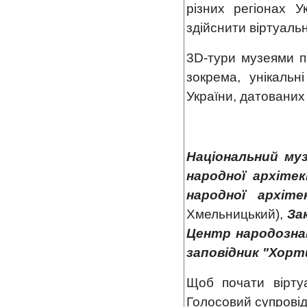
різних регіонах 
здійснити віртуаль
3
D
-тури музеями п
зокрема, унікальні
України, датовани
Національний му
народної архіте
народної архіт
Хмельницький),
За
Центр народозна
заповідник "Хорт
Щоб почати вірту
Голосовий супровід