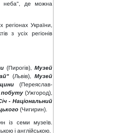
о неба", де можна
х регіонах України,
тів з усіх регіонів
ни
(Пирогів),
Музей
гай"
(Львів),
Музей
янщини
(Переяслав-
а побуту
(Ужгород),
Січ - Національний
ицького
(Чигирин).
н із семи музеїв.
кою і англійською.