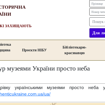
СТОРИЧНА
АЇНИ
ЯКІ ЗАХИЩАЮТЬ
Для лю
ліотека
Бібліотекарю-
адщина
Проєкти НІБУ
краєзнавцю
ур музеями України просто неба
дрівку
українськими музеями просто неба
у
henticukraine.com.ua/ua/