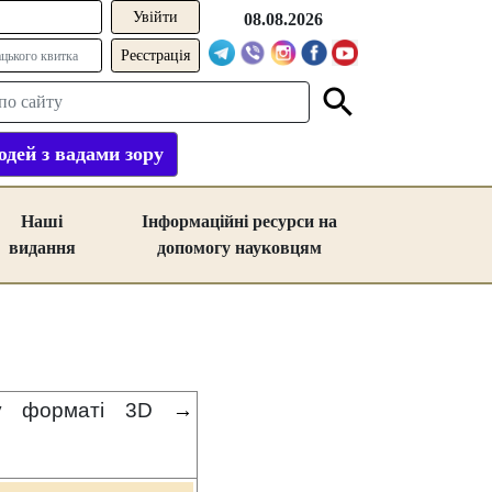
08.08.2026
Реєстрація
дей з вадами зору
Наші
Інформаційні ресурси на
видання
допомогу науковцям
 форматі
3D
→