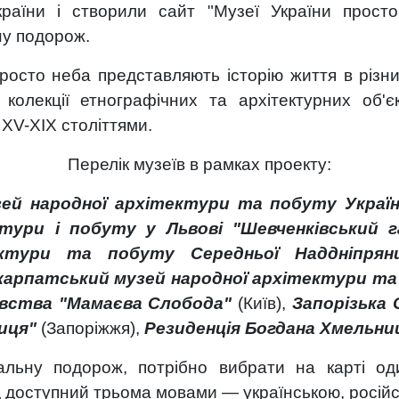
України і створили сайт "Музеї України прост
ну подорож.
росто неба представляють історію життя в різни
 колекції етнографічних та архітектурних об'єк
х
XV
-
XIX
століттями.
Перелік музеїв в рамках проекту:
зей народної архітектури та побуту Украї
ктури і побуту у Львові "Шевченківський 
ектури та побуту Середньої Наддніпр
карпатський музей народної архітектури т
вства "Мамаєва Слобода"
(Київ),
Запорізька 
иця"
(Запоріжжя),
Резиденція Богдана Хмельн
альну подорож, потрібно вибрати на карті оди
 доступний трьома мовами — українською, російсь