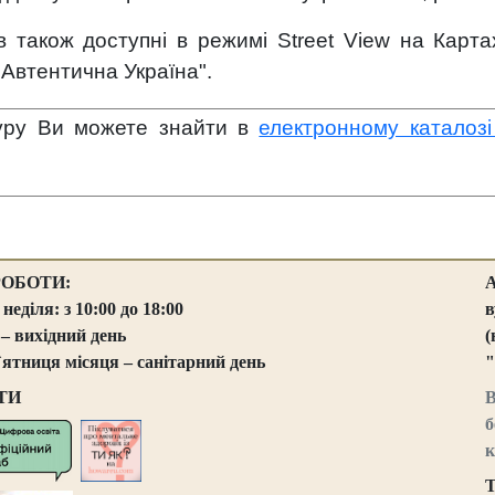
в також доступні в режимі Street View на Карт
"Автентична Україна".
туру Ви можете знайти в
електронному каталоз
РОБОТИ:
 неділя: з 10:00 до 18:00
в
 – вихідний день
(
`ятниця місяця – санітарний день
"
ТИ
В
б
к
Т