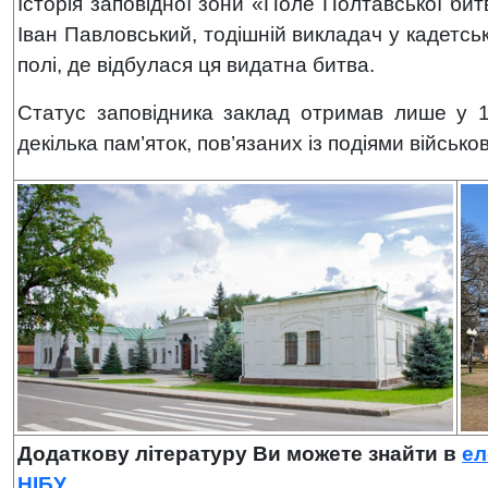
Історія заповідної зони «Поле Полтавської би
Іван Павловський, тодішній викладач у кадетськ
полі, де відбулася ця видатна битва.
Статус заповідника заклад отримав лише у 1
декілька пам’яток, пов’язаних із подіями військо
Додаткову літературу
Ви можете знайти в
ел
НІБУ
.