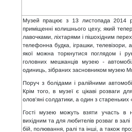
Музей працює з 13 листопада 2014 ро
приміщенні колишнього цеху, який тепер
лавочками, ліхтарями і пішохідним пере
телефонна будка, іграшки, телевізори, 
якої можна торкнутися поглядом і р
головних мешканців музею - автомобіл
одиниць
, зібраних засновником музею 
Поруч з болідами і ралійними автомоб
Крім того, в музеї є цікаві розваги дл
олов'яні солдатики, а один з стареньки
Гості музею можуть взяти участь в н
вихідним та для любителів розваг в залі
бій, полювання, ралі та інші, а також пр