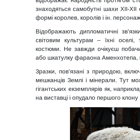
відображає народність протягом сто
знаходяться самобутні шахи XII-XII с
формі королев, королів і ін. персонаж
Відображають дипломатичні зв'язк
світовим культурам – їхні оселі, 
костюми. Не завжди очікуєш побач
або шкатулку фараона Аменхотепа, ви
Зразки, пов'язані з природою, вклю
мешканців Землі і мінерали. Тут мо
гігантських екземплярів як, наприкл
на виставці і опудало першого клону 