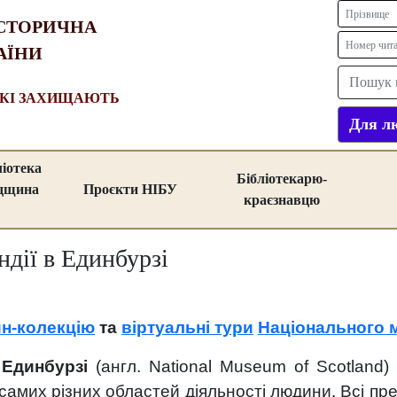
СТОРИЧНА
АЇНИ
ЯКІ ЗАХИЩАЮТЬ
Для лю
ліотека
Бібліотекарю-
адщина
Проєкти НІБУ
краєзнавцю
дії в Единбурзі
н-колекцію
та
віртуальні тури
Національного 
 Единбурзі
(англ. National Museum of Scotland)
 самих різних областей діяльності людини. Всі п