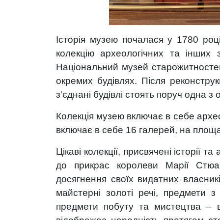
Історія музею почалася у 1780 роц
колекцію археологічних та інших 
Національний музей старожитностей
окремих будівлях. Після реконструк
з'єднані будівлі стоять поруч одна з
Колекція музею включає в себе археол
включає в себе 16 галерей, на площах
Цікаві колекції, присвячені історії т
до прикрас королеви Марії Стюа
досягнення своїх видатних власників
майстерні золоті речі, предмети з 
предмети побуту та мистецтва – в