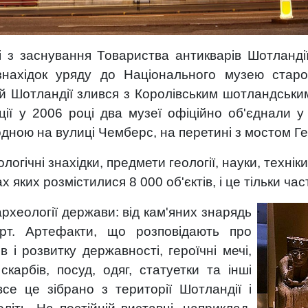
і з заснування Товариства антикварів Шотланді
знахідок уряду до Національного музею стар
 Шотландії злився з Королівським шотландським
ції у 2006 році два музеї офіційно об'єднали 
 одною на вулиці Чемберс, на перетині з мостом Ге
огічні знахідки, предмети геології, науки, техніки
 яких розмістилися 8 000 об'єктів, і це тільки час
а археології держави: від кам'яних знарядь
рт. Артефакти, що розповідають про
 і розвитку державності, героїчні мечі,
скарбів, посуд, одяг, статуетки та інші
се це зібрано з території Шотландії і