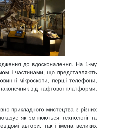
ародження до вдосконалення. На 1-му
змом і частинами, що представляють
овинні мікроскопи, перші телефони,
у наконечник від нафтової платформи,
ивно-прикладного мистецтва з різних
показує як змінюються технології та
евідомі автори, так і імена великих