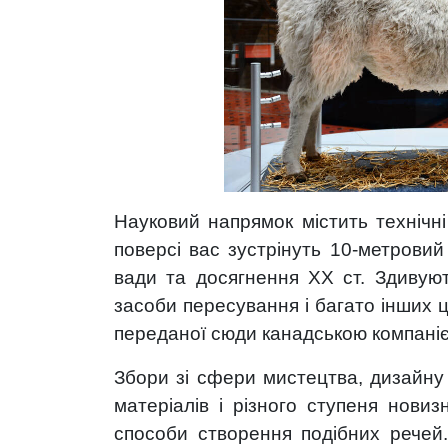
Науковий напрямок містить технічні
поверсі вас зустрінуть 10-метрови
вади та досягнення XX ст. Здивуют
засоби пересування і багато інших ц
переданої сюди канадською компані
Збори зі сфери мистецтва, дизайну 
матеріалів і різного ступеня новиз
способи створення подібних речей. 