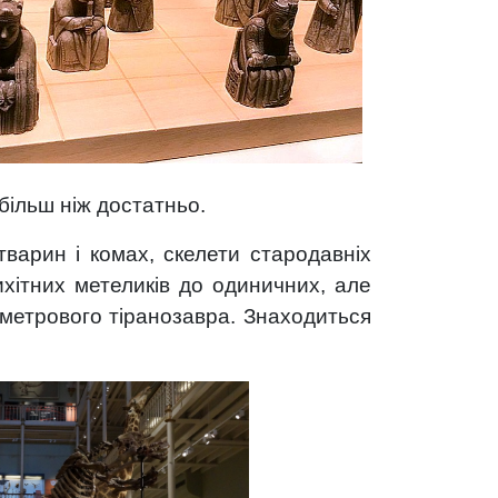
більш ніж достатньо.
тварин і комах, скелети стародавніх
ихітних метеликів до одиничних, але
2-метрового тіранозавра. Знаходиться