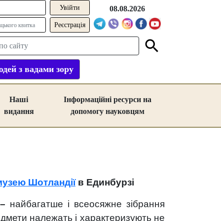
08.08.2026
Реєстрація
дей з вадами зору
Наші
Інформаційні ресурси на
видання
допомогу науковцям
музею Шотландії
в Единбурзі
–
найбагатше і всеосяжне зібрання
редмети належать і характеризують не