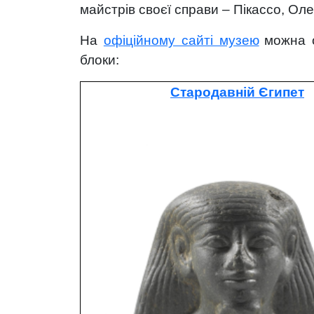
майстрів своєї справи – Пікассо, Оле
На
офіційному сайті музею
можна 
блоки:
Стародавній Єгипет