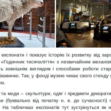
 експонати і показує історію їх розвитку від з
й «Годинник тисячоліття» з незвичайним механі
ь зовнішнім виглядом і способами роботи стар
ікавинко. Так, у фонді музею чекає свого стенд
єю.
та моди – скульптури, одяг і предмети декорат
ни (буквально від початку н. е. до сучасності) 
На табличках експонатів тут зустрінуться як н