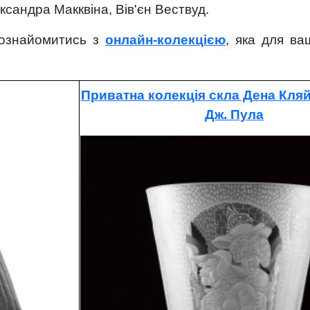
ксандра Макквіна, Вів'єн Вествуд.
ознайомитись з
онлайн-колекцією
, яка для ва
Приватна колекція скла Дена Кляй
Дж. Пула