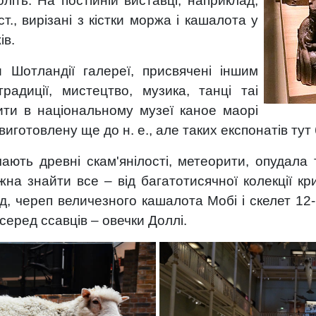
літь. На постійній виставці, наприклад,
т., вирізані з кістки моржа і кашалота у
ів.
и Шотландії галереї, присвячені іншим
традиції, мистецтво, музика, танці таі
ити в національному музеї каное маорі
готовлену ще до н. е., але таких експонатів тут 
чають древні скам'янілості, метеорити, опудала 
жна знайти все – від багатотисячної колекції кр
ад, череп величезного кашалота Мобі і скелет 1
серед ссавців – овечки Доллі.