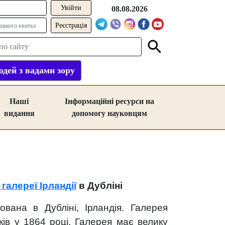
08.08.2026
Реєстрація
дей з вадами зору
Наші
Інформаційні ресурси на
видання
допомогу науковцям
галереї Ірландії
в Дубліні
ована в Дубліні, Ірландія. Галерея
ків у 1864 році. Галерея має велику