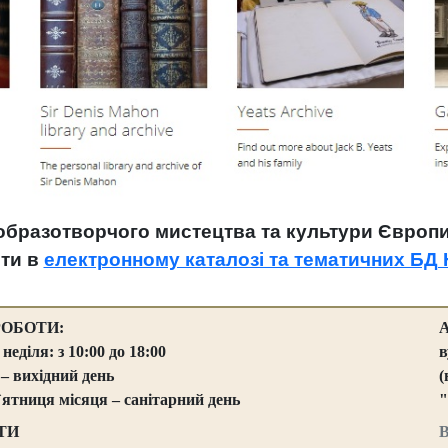
ї образотворчого мистецтва
та культури
Європи 
йти в
електронному каталозі та тематичних БД 
РОБОТИ:
 неділя: з 10:00 до 18:00
в
 – вихідний день
(
`ятниця місяця – санітарний день
"
ТИ
В