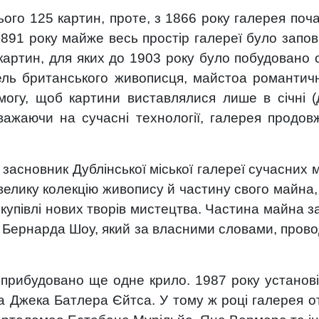
сього 125 картин, проте, з 1866 року галерея п
 1891 року майже весь простір галереї було запо
артин, для яких до 1903 року було побудовано о
ель британського живописця, майстоа романтичн
огу, щоб картини виставлялися лише в січні (
езважаючи на сучасні технології, галерея продо
засновник Дублінської міської галереї сучасних м
елику колекцію живопису й частину свого майна,
купівлі нових творів мистецтва. Частина майна за
ернарда Шоу, який за власними словами, провод
о прибудовано ще одне крило. 1987 року установі
а Джека Батлера Єйтса. У тому ж році галерея о