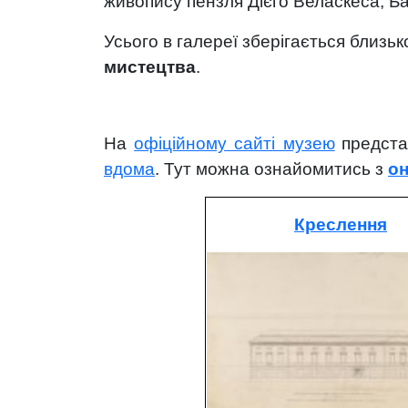
живопису пензля Дієго Веласкеса, Б
Усього в галереї зберігається близь
мистецтва
.
На
офіційному сайті музею
предст
вдома
.
Тут м
ожна ознайомитись з
он
Креслення