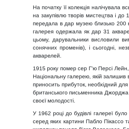
На початку її колекція налічувала в
на закупівлю творів мистецтва і до
передала в дар музею близько 200 к
галерея одержала як дар 31 аквар
цьому, дарувальники висловили вим
сонячних променів), і сьогодні, н
акварелей.
1915 року помер сер Г'ю Персі Лейн, 
Національну галерею, якій залишив в
приносить прибуток, необхідний для 
британського письменника Джорджа Б
своєї молодості.
У 1962 році до будівлі галереї бул
серед яких картини Пабло Пікассо т