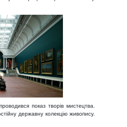
проводився показ творів мистецтва.
остійну державну колекцію живопису.