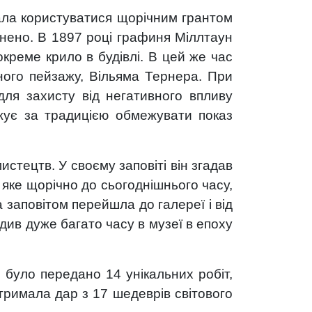
очала користуватися щорічним грантом
внено. В 1897 році графиня Міллтаун
креме крило в будівлі. В цей же час
ого пейзажу, Вільяма Тернера. При
для захисту від негативного впливу
вжує за традицією обмежувати показ
истецтв. У своєму заповіті він згадав
 яке щорічно до сьогоднішнього часу,
 заповітом перейшла до галереї і від
ив дуже багато часу в музеї в епоху
 було передано 14 унікальних робіт,
тримала дар з 17 шедеврів світового