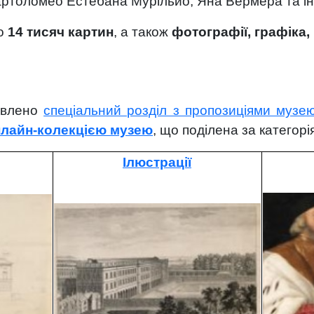
артоломео Естебана Мурільйо, Яна Вермера та ін
ко
14 тисяч картин
, а також
фотографії, графіка,
авлено
спеціальний розділ з пропозиціями музе
лайн-
колекцією музею
, що поділена за категор
Ілюстрації