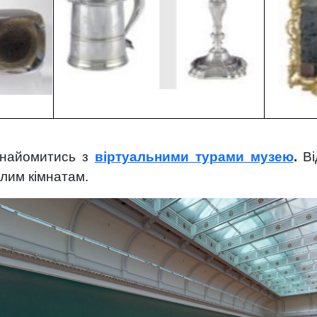
знайомитись з
віртуальними турами музею
.
В
ілим кімнатам.