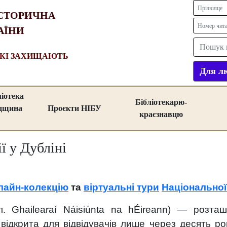
СТОРИЧНА
АЇНИ
ЯКІ ЗАХИЩАЮТЬ
Для лю
ліотека
Бібліотекарю-
адщина
Проєкти НІБУ
краєзнавцю
ї у Дубліні
лайн-колекцію
та
віртуальні тури
Національної 
л. Ghailearaí Náisiúnta na hÉireann) — розташ
відкрита для відвідувачів лише через десять ро