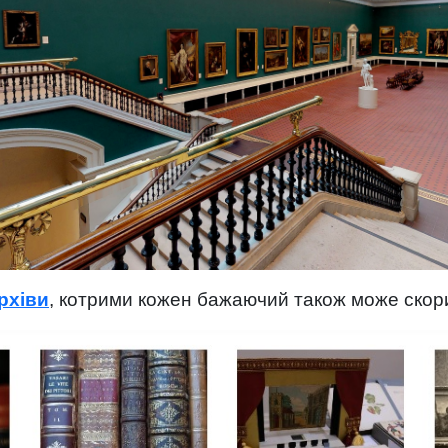
архіви
, котрими кожен бажаючий також може скор