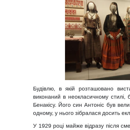
Будівлю, в якій розташовано вист
виконаний в неокласичному стилі, 
Бенакісу. Його син Антоніс був вел
одному, у нього зібралася досить екл
У 1929 році майже відразу після сме