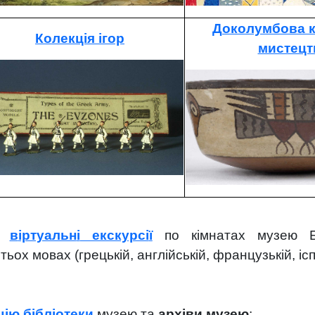
Доколумбова к
Колекція ігор
мистецт
ся
в
іртуальн
і
екскурсі
ї
по кімнатах музею Б
х мовах (грецькій, англійській, французькій, іспан
цію бібліотеки
музею та
архіви музею
: