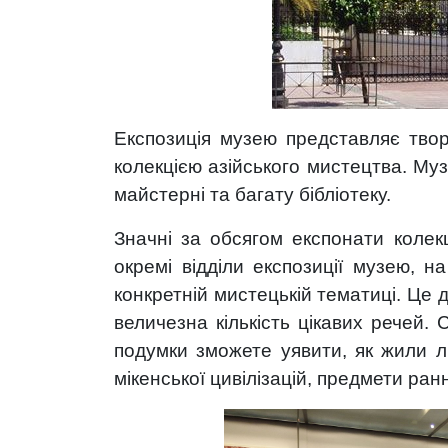
Експозиція музею представляє твор
колекцією азійського мистецтва. Му
майстерні та багату бібліотеку.
Значні за обсягом експонати колекц
окремі відділи експозиції музею, н
конкретній мистецькій тематиці. Це 
величезна кількість цікавих речей. 
подумки зможете уявити, як жили л
мікенської цивілізацій, предмети ран