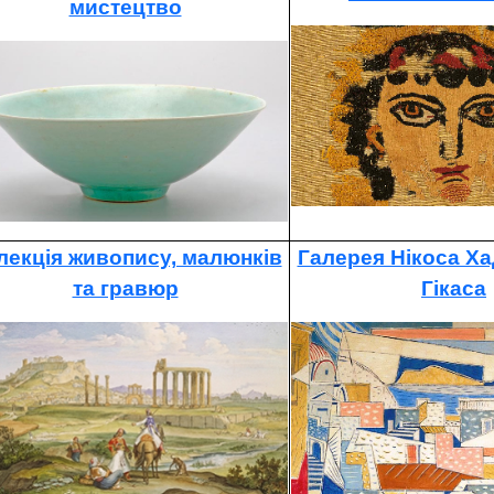
мистецтво
лекція живопису, малюнків
Галерея Нікоса Хад
та гравюр
Гікаса