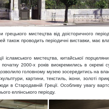
и грецького мистецтва від доісторичного періо
зей також проводить періодичні виставки, має вл
ії ісламського мистецтва, китайської порцеляни
а початку 2000-х років виокремились в окремі с
дозволило головному музею зосередитись на влас
Скульптури, картини, текстиль, ікони, золоті пр
юди в Стародавній Греції. Особливу увагу варто
нього еллінського періоду.