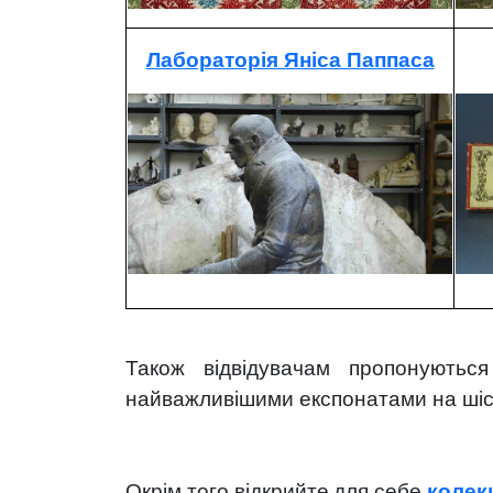
Лабораторія Яніса Паппаса
Також відвідувачам пропонують
найважливішими експонатами на шістьо
Окрім того відкрийте
для себе
колек