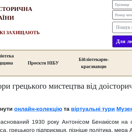
СТОРИЧНА
АЇНИ
ЯКІ ЗАХИЩАЮТЬ
Для лю
ліотека
Бібліотекарю-
адщина
Проєкти НІБУ
краєзнавцю
ри грецького мистецтва від доісторич
янути
онлайн-колекцію
та
віртуальні тури
Музе
снований 1930 року Антонісом Бенакісом на ос
а, грецького підприємця, пізніше політика, мера 