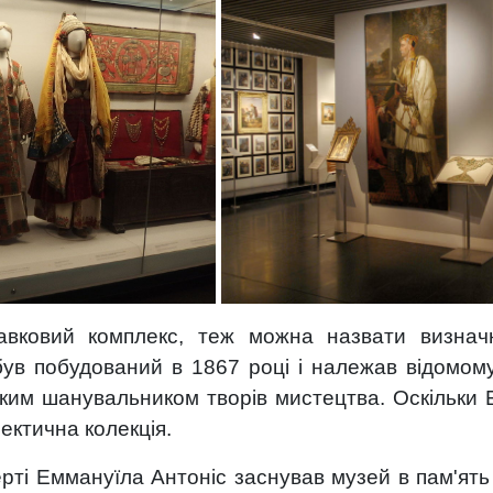
авковий комплекс, теж можна назвати визнач
був побудований в 1867 році і належав відомо
иким шанувальником творів мистецтва. Оскільки 
ектична колекція.
рті Еммануїла Антоніс заснував музей в пам'ять