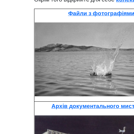
Файли з фотографіям
Архів документального мис