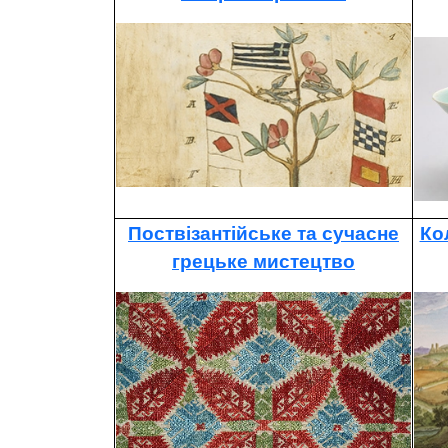
Поствізантійське та сучасне
Ко
грецьке мистецтво