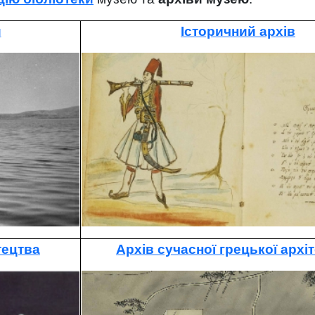
и
Історичний архів
тецтва
Архів сучасної грецької архі