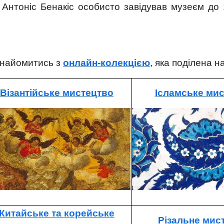
. Антоніс Бенакіс особисто завідував музеєм до 
найомитись з
онлайн-колекцією
, яка поділена н
Візантійське мистецтво
Ісламське ми
Китайське та корейське
Різальне мис