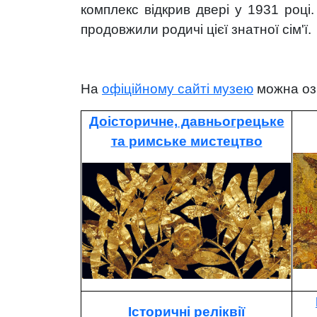
комплекс відкрив двері у 1931 році
продовжили родичі цієї знатної сім'ї.
На
офіційному сайті музею
можна оз
Доісторичне, давньогрецьке
та римське мистецтво
Історичні реліквії