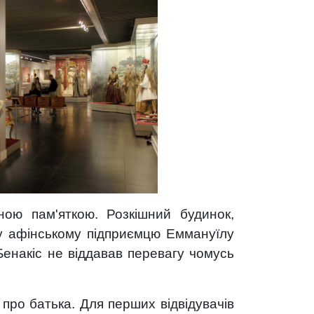
ною пам'яткою. Розкішний будинок,
му афінському підприємцю Еммануїлу
Бенакіс не віддавав перевагу чомусь
 про батька. Для перших відвідувачів