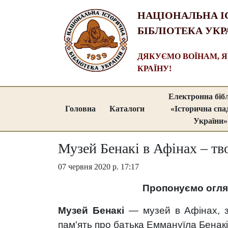
НАЦІОНАЛЬНА І
БІБЛІОТЕКА УКР
ДЯКУЄМО ВОЇНАМ, 
КРАЇНУ!
Електронна біб
Головна
Каталоги
«Історична сп
України»
Музей Бенакі в Афінах – тво
07 червня 2020 р. 17:17
Пропонуємо огл
Музей Бенакі
— музей в Афінах, за
пам'ять про батька Еммануїла Бенакіс