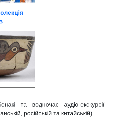
олекція
в
енакі
та водночас аудіо-екскурсії
ській, російській та китайській).