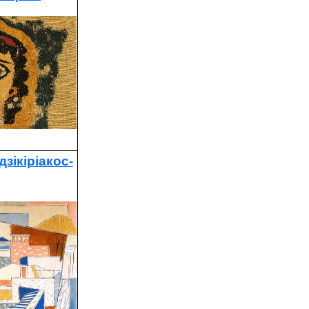
зікіріакос-