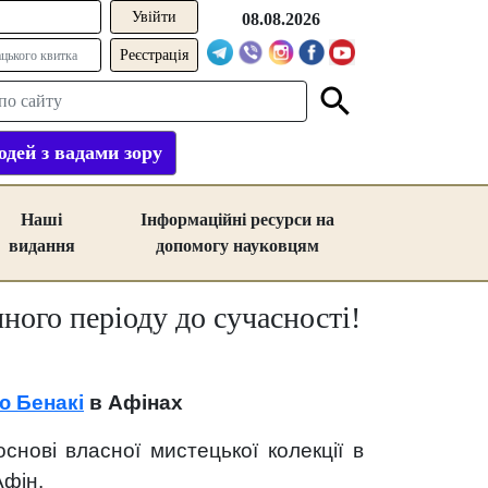
08.08.2026
Реєстрація
дей з вадами зору
Наші
Інформаційні ресурси на
видання
допомогу науковцям
ного періоду до сучасності!
ю Бенакі
в Афінах
нові власної мистецької колекції в
Афін.