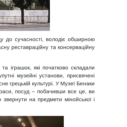
ду до сучасності, володіє обширною
асну реставраційну та консерваційну
 та іграшок, які початково складали
упутні музейні установи, присвячені
не грецькій культурі. У Музеї Бенаки
икраси, посуд – побачивши все це, ви
 звернути на предмети мінойської і