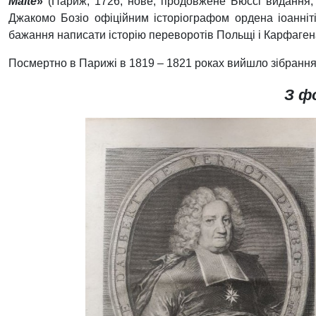
Malte
»
(Париж, 1726; нове, продовжене Бюссі видання, 
Джакомо Бозіо офіційним історіографом ордена іоанніт
бажання написати історію переворотів Польщі і Карфаген
Посмертно в Парижі в 1819 – 1821 роках вийшло зібранн
З ф