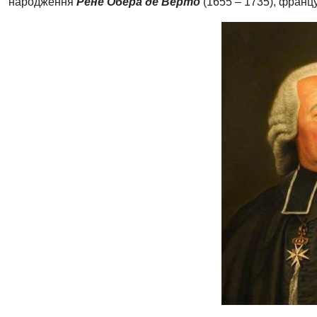
народження
Рене Обера де Верто
(1655 – 1735), францу