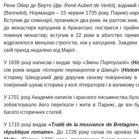
Рене Обер де Верто (
фр. René Aubert de Vertot
), відомий
(Bennetot), Нормандія – 15 червня 1735 року, Париж) н
ар
Вступив до семінарії, провчився два роки, як раптом зник.
до монастиря капуцинів в Аржантані; постригся і прийня
покинув монастир; вступив в 22 роки в абатство премо
відрізнялося меншою строгістю, ніж у капуцинів. Завдяки 
свій прихід недалеко від Марлі .
У 1639 році написав і видав твір
«Зміни Португалії»
(
Hi
сім років видав
«Історію переворотів в Швеції»
(
Histoi
історику. Шведський двір доручив своєму повіреному в
повірений шукав історика у колі літераторів і в великому с
У 1701 році Академія написів і красного письменства бу
зобов'язувало його переїхати і жити в Парижі, де він б
багато історичних статей.
У 1710 році видав
«
Traité de la mouvance de Bretagne
»
république romaine
»
. До 1726 року склав по архівах Ма