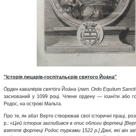
"Історія лицарів-госпітальєрів святого Йоа́на"
О́рден кавале́рів свято́го Йоа́на (
лат. Ordo Equitum Sancti
заснований у 1099 році. Члени ордену — іоані́ти або г
Родос, на острові Мальта.
Про те, як абат Верто створював свої історичні праці, ро
р.:
«Цей історик заглибився в опис облоги фортеці [Верт
взяття фортеці Родос турками 1522 р.] Дані, які він за