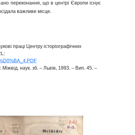
овано переконання, що в центрі Європи існує
посідала важливе місце.
укові праці Центру історіографічних
L:
81%D0%BA_4.PDF
жвід. наук. зб. – Львів, 1993. – Вип. 45. –