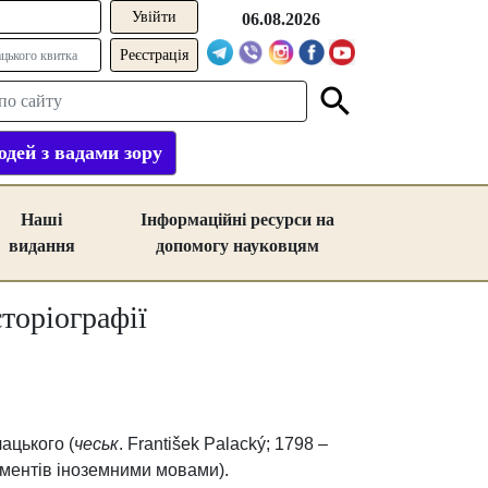
06.08.2026
Реєстрація
дей з вадами зору
Наші
Інформаційні ресурси на
видання
допомогу науковцям
торіографії
ацького (
чеськ
. František Palacký; 1798 –
кументів іноземними мовами)
.