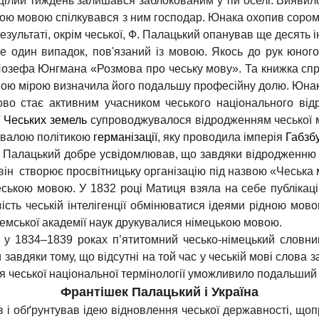
цілий тиждень залишався заблокованим у тій оселі. Виявило
ою мовою спілкувався з ним господар. Юнака охопив сором,
результаті, окрім чеської, Ф. Палацький опанував ще десять 
е один випадок, пов'язаний із мовою.
Якось до рук юного
озефа Юнгмана «Розмова про чеську мову». Та книжка спр
ою мірою визначила його подальшу професійну долю. Юнак
пово
стає активним учасником чеського національного відр
ї
Чеських земель
супроводжувалося відродженням
чеської
м
ивалою політикою
германізації
, яку проводила імперія
Габзбу
 Палацький добре усвідомлював, що завдяки відродженню ч
 – він створює просвітницьку організацію під назвою «Чеська
еською мовою. У 1832 році Матиця взяла на себе публіка
ть чеській інтелігенції обмінюватися ідеями рідною мово
гемської академії наук друкувалися німецькою мовою.
 у
1834–1839 роках п’ятитомний чесько-німецький словн
завдяки тому, що відсутні на той час у чеській мові слова 
чеської національної термінології уможливило подальший 
Франтішек Палацький і Україна
 і обґрунтував ідею відновлення чеської державності, що