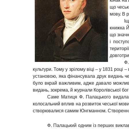
юнак на 
що чеськ
мову. В 
Іщ
книжка Й
що значн
і посту
територі
довготр
Ф.
культури. Тому
у зрілому віці – у 1831 році
установою, яка фінансувала
друк видань
ч
було вкрай важливим, адже давало можливіс
видань, зокрема, й журнали Королівської бо
Саме Матиця Ф. Палацького видала
колосальний вплив на розвиток чеської мови 
створювалися самим Юнгманном. Створення 
Ф. Палацький одним із перших виклав