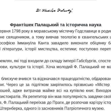
Франтішек Палацький
та історична наука
рвня 1798 року в моравському містечку Годславице в родині
не священиком, а тому вивчав теологію в євангельських ш
софією Іммануїла Канта завадило виконати обіцянку ба
ї літератури, історії мистецтва, естетики; поступово пе
землях, які тоді входили до складу імперії Габсбургів, спос
ви, культури та історії. Хоча молодий Ф. Палацький не ма
в блискуче вчився та відзначався працездатністю, обдарова
ниг. Через це за підлітком закріпилось прізвисько «Місте
рошей, адже витрачав майже всі на купівлю книг. Виходом
истократів. Як репетитор він мав популярність завдяки свої
ків, Ф. Палацький переїхав до Праги, де розпочав кар'єру іс
Штернберка, одного із засновників Патріотичного музею.