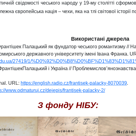
літичній свідомості чеського народу у 19-му столітті сформ
ежна європейська нація – чехи, яка на тлі світової історії 
Використані джерела
Франтішек Палацький як фундатор чеського романтизму // На
мирського державного університету імені Івана Франка.
UR
s.zu.edu.ua/27419/1/%D0%92%D0%B8%D0%BF%D1%83%D1%
рантішекПалацький і Україна // Проблемислов’янознавства: Мі
onal. URL:
https://english.radio.cz/frantisek-palacky-8070039
.
ps://www.odmaturuj.cz/dejepis/frantisek-palacky-2/
З фонду НІБУ: