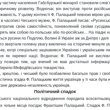
ну частину населення Габсбурзької монархії становили слов’
оричному розвитку. Водночас він виступав проти російсь
ржавність. У цьому контексті Ф. Палацький певною мірою цік
у в часописі Чеського музею, Ф. Палацький писав: «Русинськ
и втратив свою самостійність, поневолений своїми сусідам
орять між собою по-польськи або по-російськи… На півдні н
ься русини по Поділлю, Волині й Україні аж за Дніпро і далі 
о звертали головну увагу виключно на історичне минуле укр
чів, котрі спеціально зацікавився Україною і українським п
ання як окремої нації. Водночас Ф. Палацький не висло
у позицію тим, що вчений не мав достатньої інформації
ь Кирило-Мефодіївського товариства.
к, зрештою, і чеський було позбавлено багатьох прав і сво
стична згадка Ф. Палацьким життя українців у ті часи бул
тане державна незалежність українців.
Політичний спадок
ського національного відродження породила всесвітньовід
их чільне місце посідає Франтішек Палацький. Спадок Ф. 