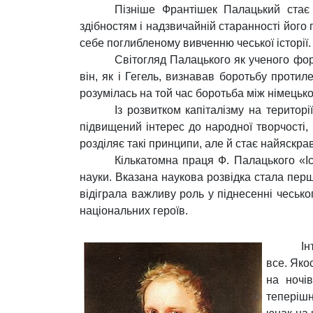
Пізніше Франтішек Палацький стає
здібностям і надзвичайній старанності його 
себе поглибленому вивченню чеської історії.
Світогляд Палацького як ученого фо
він, як і Гегель, визнавав боротьбу протил
розумілась на той час боротьба між німецьк
Із розвитком капіталізму на територ
підвищений інтерес до народної творчості,
розділяє такі принципи, але й стає найяск
Кількатомна праця Ф. Палацького «І
науки. Вказана наукова розвідка стала перш
відіграла важливу роль у піднесенні чесько
національних героїв.
Ін
все. Яко
на ночів
теперішн