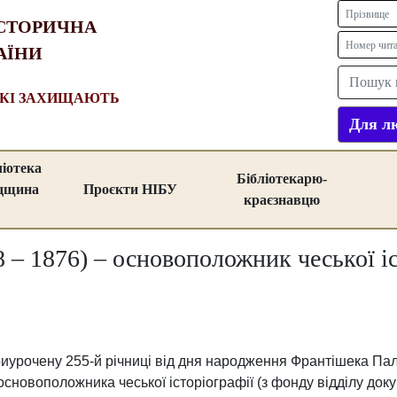
СТОРИЧНА
АЇНИ
ЯКІ ЗАХИЩАЮТЬ
Для лю
ліотека
Бібліотекарю-
адщина
Проєкти НІБУ
краєзнавцю
– 1876) – основоположник чеської іс
иурочену 255-й річниці від дня народження Франтішека Пал
 основоположника чеської історіографії (з фонду відділу до