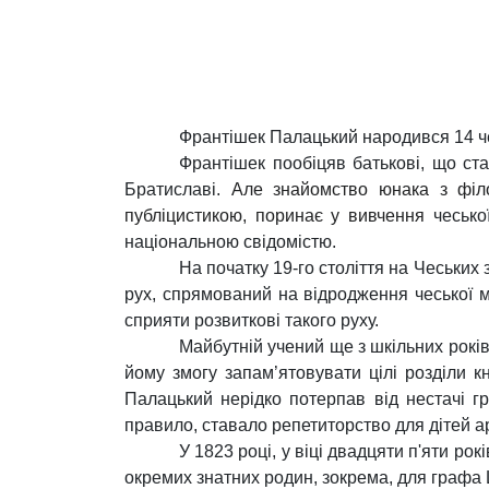
Франтішек Палацький народився 14 че
Франтішек пообіцяв батькові, що ста
Братиславі.
Але знайомство юнака з філо
публіцистикою, поринає у вивчення
чесько
національною свідомістю.
На початку 19-го століття на Чеських 
рух, спрямований на відродження чеської мо
сприяти розвиткові такого руху.
Майбутній учений ще з шкільних рокі
йому змогу запам’ятовувати цілі розділи к
Палацький нерідко потерпав від нестачі г
правило, ставало репетиторство для дітей ар
У 1823 році, у віці двадцяти п'яти ро
окремих знатних родин, зокрема, для графа 