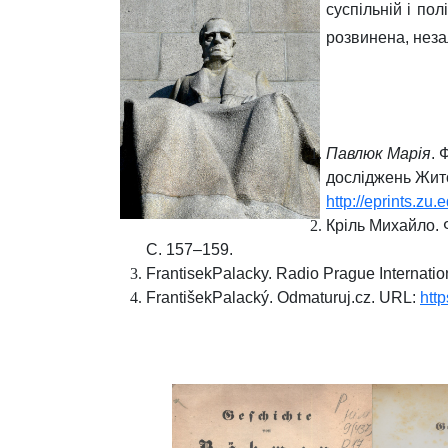
суспільній і по
розвинена, незал
Павлюк Марія
. 
досліджень Жито
http://eprint
Кріль Михайло. Ф
С. 157–159.
FrantisekPalacky.
Radio Prague Internati
FrantišekPalacký. Odmaturuj.cz. URL:
htt