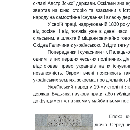
складі Австрійської держави. Оскільки знач
звертав на їхню історію та взаємини в іст
народу на самостійне існування і власну де
У своїй праці, надрукованій 1830 рок
від росіян, і від поляків уже в давні час
сільським, а шляхта й міщани звичайно гов
Східна Галичина є українською. Звідти тягнут
Попередники і сучасники Ф. Палацьког
одним із тих перших чеських політичних дія
відстоював право українців на їх існув
незалежність. Окремі вчені пояснюють так
українських землях, зокрема, про діяльніст
Український народ у 19-му столітті я
держав. Будь-яка наукова праця або публіци
до фундаменту, на якому у майбутньому пос
Епоха че
діячів. Серед н