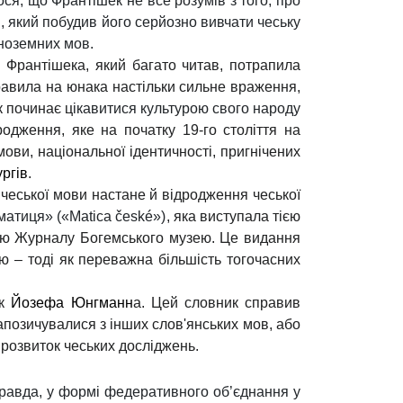
ся, що Франтішек не все розумів з того, про
 який побудив його серйозно вивчати чеську
іноземних мов.
 Франтішека, який багато читав, потрапила
авила на юнака настільки сильне враження,
 починає ц
ікавитися культурою свого народу
одження, яке на початку 19-го століття на
ови, національної ідентичності, пригнічених
ргів
.
еської мови настане й відродження чеської
 матиця» («Matica české»)
, яка виступала тією
цію Журналу Богемського музею. Це видання
ю – тоді як переважна більшість тогочасних
ик
Йозефа Юнгманн
а. Цей словник справив
запозичувалися з інших слов'янських мов, або
розвиток чеських досліджень.
правда, у формі федеративного об’єднання у