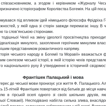
 співзасновником, а згодом і керівником «Журналу Чес
призначено історіографом Королівства Богемія. На цій поса
рмувався під впливом ідей німецького філософа Фрідріха 
ежностей, у якій одна зі сторін завжди перемагає іншу. В 
ою та слов’янською сторонами.
ії тодішньої Чехії на зміну ідеології просвітництва прихо
 ідеалізація минулого, захоплення героїчним минулим вл
равішим представником романтичного напряму.
сторія чеського народу в Богемії та Моравії» вважається
им синтезом чеської історії, в якій історію чехів предста
го національного руху й утвердженні в історичній свідомо
Франтішек Палацький
і мова
терес до чеської мови пронизує усе життя Ф. Палацького. А
сь 15-літній Франтішек повертався від батьків до місця навч
лю в гірській оселі одного зі своїх шкільних друзів, 
ьої Словакії). Несподівано набігла сильна злива, внаслідо