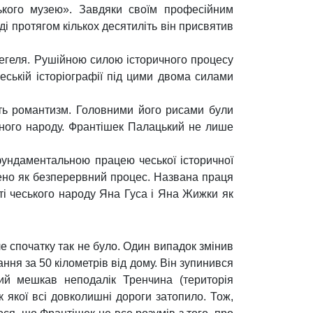
ького музею». Завдяки своїм професійним
ді протягом кількох десятиліть він присвятив
Гегеля. Рушійною силою історичного процесу
чеській історіографії під цими двома силами
дить романтизм. Головними його рисами були
асного народу. Франтішек Палацький не лише
 фундаментальною працею чеської історичної
влено як безперервний процес. Названа праця
сті чеського народу Яна Гуса і Яна Жижки як
ле спочатку так не було. Один випадок змінив
ання за 50 кілометрів від дому. Він зупинився
який мешкав неподалік Тренчина (територія
к якої всі довколишні дороги затопило. Тож,