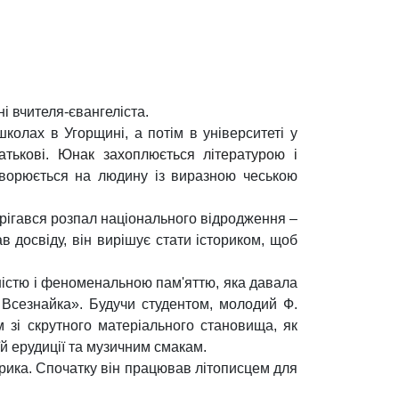
 вчителя-євангеліста.
колах в Угорщині, а потім в університеті у
тькові. Юнак захоплюється літературою і
ретворюється на людину із виразною чеською
терігався розпал національного відродження –
в досвіду, він вирішує стати істориком, щоб
ністю і феноменальною пам'яттю, яка давала
р Всезнайка». Будучи студентом, молодий Ф.
 зі скрутного матеріального становища, як
й ерудиції та музичним смакам.
торика. Спочатку він працював літописцем для