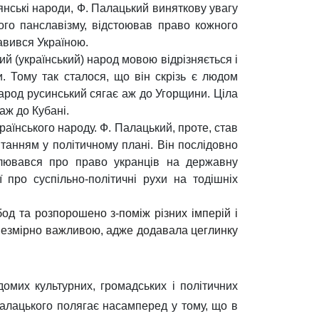
янські народи, Ф. Палацький виняткову увагу
кого панславізму, відстоював право кожного
авився Україною.
ий (український) народ мовою відрізняється і
и. Тому так сталося, що він скрізь є людом
арод русинський сягає аж до Угорщини. Ціла
аж до Кубані.
аїнського народу. Ф. Палацький, проте, став
итанням у політичному плані. Він послідовно
влювався про право укранців на державну
 про суспільно-політичні рухи на тодішніх
бод та розпорошено з-поміж різних імперій і
а незмірно важливою, адже додавала цеглинку
омих культурних, громадських і політичних
Палацького полягає насамперед у тому, що в