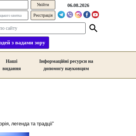
06.08.2026
Реєстрація
дей з вадами зору
Наші
Інформаційні ресурси на
видання
допомогу науковцям
рія, легенда та традції"