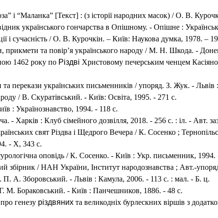
за” і “Маланка” [Текст] : (з історії народних масок) / О. В. Куро
дник українського гончарства в Опішному. - Опішне : Українське
ї і сучасність / О. В. Курочкін. – Київ: Наукова думка, 1978. – 19
и, прикмети та повір’я українського народу / М. Н. Шкода. - Донец
ною 1462 року по
Різдві
Христовому печерським ченцем Касіяном. 
та перекази українських письменників / упоряд. З. Жук. - Львів : 
оду / В. Скуратівський. - Київ: Освіта, 1995. - 271 с.
їв : Українознавство, 1994. - 118 с.
. - Харків : Клуб сімейного дозвілля, 2018. - 256 с. : іл. - Авт. за
раїнських свят Різдва i Щедрого Вечера / К. Сосенко ; Тернопіл
4. - X, 343 с.
рологічна оповідь / К. Сосенко. - Київ : Укр. письменник, 1994. -
збірник / НАН України, Інститут народознавства ; Авт.-упоряд. М. 
П. А. Зборовський. - Львів : Камула, 2006. - 113 с. : мал. - Б. ц.
/ Г. М. Бораковський. - Київ : Панчешников, 1886. - 48 с.
я про генезу
різдвяних
та великодніх бурлескних віршів з додатком