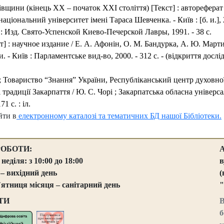
ківщини (кінець
XX
– початок
XXI
століття) [Текст] : автореферат 
національний університет імені Тараса Шевченка. - Київ : [б. и.], 2
. : Изд. Свято-Успенской Киево-Печерской Лавры, 1991. - 38 с.
т] : научное издание / Е. А. Афонін, О. М. Бандурка, А. Ю. Март
- Київ : Парламентське вид-во, 2000. - 312 с. - (відкриття дослі
а ; Товариство “Знання” України, Республіканський центр духовної 
і традиції Закарпаття / Ю. С. Чорі ; Закарпатська обласна універ
1 с. : іл.
йти в
електронному каталозі та тематичних БД нашої Бібліотеки.
РОБОТИ:
 неділя: з 10:00 до 18:00
в
 – вихідний день
(
`ятниця місяця – санітарний день
"
ТИ
В
б