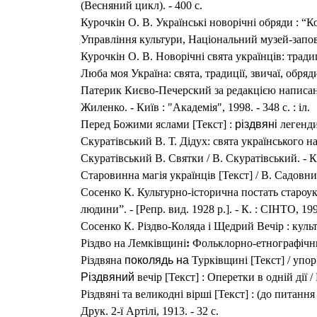
(Весняний цикл). - 400 с.
Курочкін О. В. Українські новорічні обряди : “Ко
Управління культури, Національний музей-запові
Курочкін О. В. Новорічні свята українців: традиці
Люба моя Україна: свята, традиції, звичаї, обряд
Патерик Києво-Печерский за
редакцією написа
Жиленко. - Київ : "Академія", 1998. - 348 с. : іл.
Перед Божими яслами
[Текст] :
різдвяні
легенди 
Скуратівський В. Т. Дідух: свята українського нар
Скуратівський В. Святки / В. Скуратівський. - Ки
Старовинна магія українців
[Текст] / В. Садовнича
Сосенко К. Культурно-історична постать староук
людини”. - [Репр. вид. 1928 р.]. - К. : СIНТО, 199
Сосенко К. Різдво-Коляда і Щедрий Вечір : культу
Різдво на Лемківщині
:
Фольклорно-етнографічний 
Різдвяна
поколядь на
Турківщині [Текст] / упор. 
Різдвяний
вечір [Текст] : Оперетки в одній дії 
Різдвяні та великодні вірші [Текст] : (до питанн
Друк. 2-ї Артілі, 1913. - 32 с.