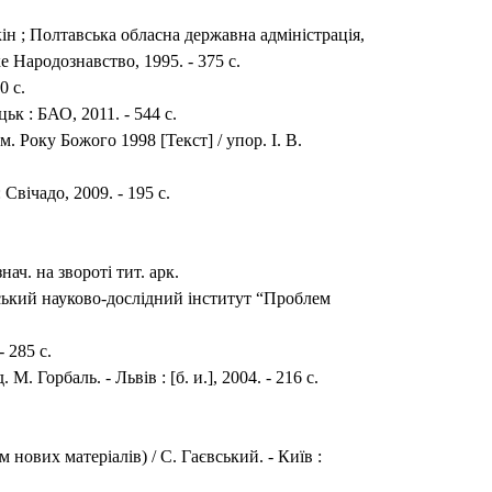
чкін ; Полтавська обласна державна адміністрація,
 Народознавство, 1995. - 375 с.
0 с.
ьк : БАО, 2011. - 544 с.
Року Божого 1998 [Текст] / упор. І. В.
Свічадо, 2009. - 195 с.
знач. на звороті тит. арк.
ьський науково-дослідний інститут “Проблем
 285 с.
Горбаль. - Львів : [б. и.], 2004. - 216 с.
 нових матеріалів) / С. Гаєвський. - Київ :