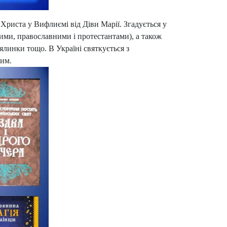
са Христа у Вифлиємі від Діви Марії. Згадується у
ими, православними і протестантами), а також
 ялинки тощо. В Україні святкується з
ким.