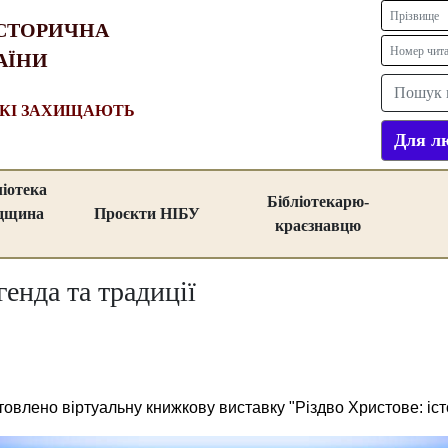
СТОРИЧНА
АЇНИ
ЯКІ ЗАХИЩАЮТЬ
Для лю
ліотека
Бібліотекарю-
адщина
Проєкти НІБУ
краєзнавцю
генда та традиції
овлено віртуальну книжкову виставку "Різдво Христове: істо