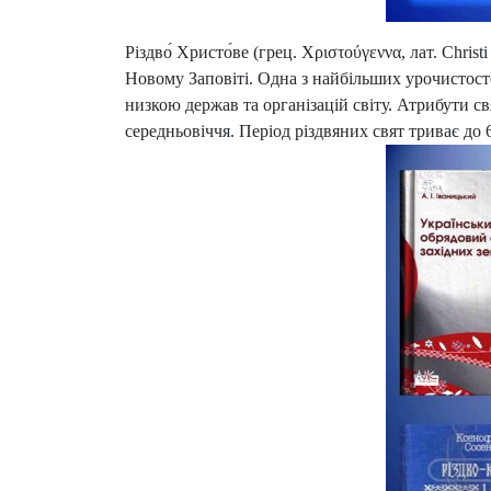
Різдво́ Христо́ве (грец. Χριστούγεννα, лат. Chris
Новому Заповіті. Одна з найбільших урочистост
низкою держав та організацій світу. Атрибути св
середньовіччя
.
Період різдвяних свят триває до 6