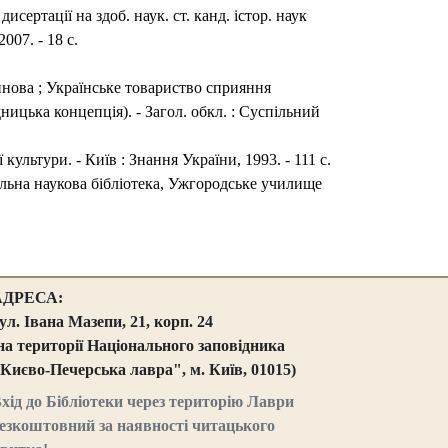
дисертації на здоб. наук. ст. канд. істор. наук
007. - 18 с.
инова ; Українське товариство сприяння
дницька концепція). - Загол. обкл. : Суспільний
культури. - Київ : Знання України, 1993. - 111 с.
сальна наукова бібліотека, Ужгородське училище
АДРЕСА:
ул. Івана Мазепи, 21, корп. 24
на території Національного заповідника
Києво-Печерська лавра", м. Київ, 01015)
хід до Бібліотеки через територію Лаври
езкоштовний за наявності читацького