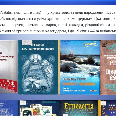
ti Natalis, англ. Christmas) — у християнстві день народження Ісу
ей, що відзначається усіма християнськими церквами (католицьк
ята — вертеп, вистави, ярмарок, пісні, колядки, різдвяні вінки та
 січня за григоріанським календарем, і до 19 січня — за юліансь