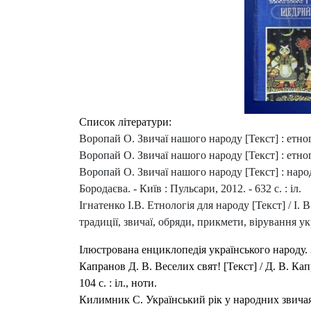
Список літератури:
Воропай О
. Звичаї нашого народу [Текст] : етно
Воропай О
. Звичаї нашого народу [Текст] : етно
Воропай О
.
Звичаї нашого народу [Текст] : наро
Бородаєва. - Київ : Пульсари, 2012. - 632 с. : іл.
Ігнатенко І.В. Етнологія для народу [Текст] / І. В.
традиції, звичаї, обряди, прикмети, вірування ук
Ілюстрована енциклопедія українського народу. Зви
Капранов Д
.
В
.
Веселих свят! [Текст] / Д. В. Кап
104 с. : іл., ноти.
Килимник С. Український рік у народних звичаях в 