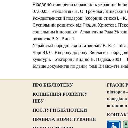
Різдвяно
-новорічна обрядовість українців Бой
07.00.05 - етнологія / Н. О. Громова ; Київський 
Рождественский подарок
: [сборник стихов]. - К
Суспільний розвиток від
Різдва
Христова [Текс
соціальним інноваціям, Атлантична Рада України. 
розвиток Р. Х. Вип. 1
Українські народні свята та звичаї / В. К. Сапіг
Чорі Ю. С. Від роду до роду: Звичаєво - обрядов
культури. - Ужгород : Вид-во В. Падяка, 2001. - 17
Більше документів по даній темі Ви можете зна
ПРО БІБЛІОТЕКУ
ГРАФІК 
вівторок -
КОНЦЕПЦІЯ РОЗВИТКУ
понеділок
НІБУ
остання п
ПОСЛУГИ БІБЛІОТЕКИ
КОНТАК
ПРАВИЛА КОРИСТУВАННЯ