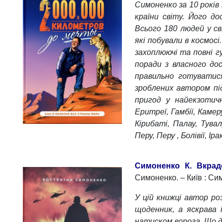
Симоненко за 10 років 
країни світу. Його до
Всього 180 людей у сві
які побували в космосі.
захоплюючі та повні г
поради з власного дос
правильно готуватис
зроблених автором пі
пригод у найекзотичн
Еритреї, Гамбії, Камеру
Кірибаті, Палау, Тувал
Перу, Перу , Болівії, І
Симоненко К. Вкраде
Симоненко. – Київ : Сим
У цій книжці автор роз
щоденник, а яскрава 
натиском ворога. Що да