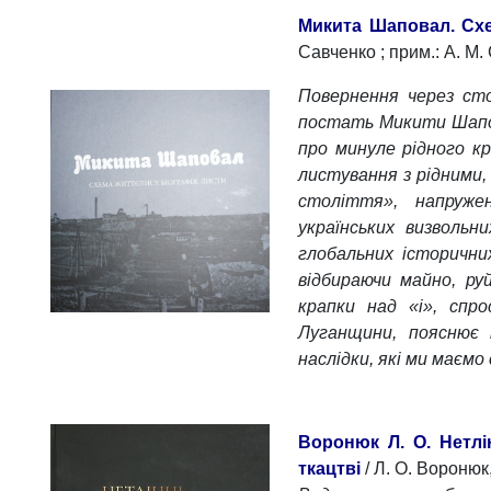
Микита Шаповал. Схе
Савченко ; прим.: А. М. 
Повернення через ст
постать Микити Шапова
про минуле рідного к
листування з рідними
століття», напруже
українських визвольн
глобальних історични
відбираючи майно, ру
крапки над «і», спр
Луганщини, пояснює 
наслідки, які ми маємо 
Воронюк Л. О. Нетлі
ткацтві
/ Л. О. Воронюк,