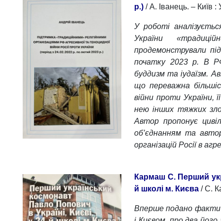
р.)
/ А. Іванець. – Київ :
У роботі аналізуєтьс
України «традицій
продемонстрували під
початку 2023 р. В РФ
буддизм та іудаїзм. Ав
що переважна більшіс
війни проти України, ї
нею інших тяжких злоч
Автор пропонує цивіл
об’єднанням та автор
організацій Росії в агр
Кармаш С. Перший укр
й школі м. Києва
/ С. К
Вперше подано факти з
і Києвом, про два його