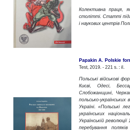
Колективна праця, я
столітті. Статті підг
і наукових центрів Пол
Papakin A. Polskie fo
Test, 2019. - 221 s. : il.
Польські військові фор
Києві, Одесі, Бесса
Слобожанщині, Черка
польсько-українських 
Україні. «Польські л
українських націонал
Українській революції
перебування поляків