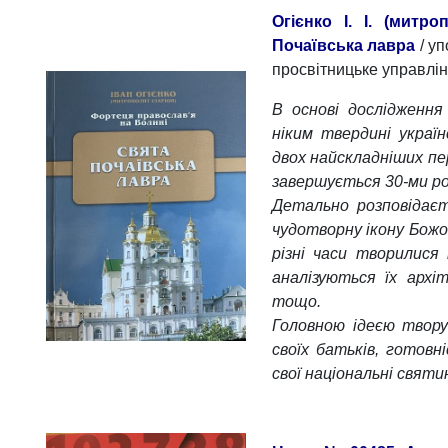
Огієнко І. І. (митр
Почаївська лавра
/ уп
просвітницьке управлінн
В основі дослідження
ніким твердині україн
двох найскладніших пер
завершується 30-ми р
Детально розповідаєт
чудотворну ікону Божої
різні часи творилися 
аналізуються їх архі
тощо.
Головною ідеєю твору 
своїх батьків, готов
свої національні святин