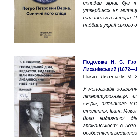
складав вірші, був
утвердився як митець 
талант скульптора. П.
надбань українського
Подоляка Н. С. Гро
Лизанівський (1872—
Ніжин : Лисенко М. М., 2
У монографії розглян
літературознавця, ч
«Рух», активного уч
століття, Івана Микол
його видавничої ді
громадськості в його
особистість редактора