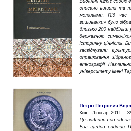
Видання являє собою 
описано вишиті та тк
мотивами. Під час д
вишиванки» було зібр
близько 200 найбільш 
державною символіко
історичну цінність. Бі
засвідчували культу
опрацювання зібрано
етнографії Навчально
університету імені Та
Петро Петрович Верна
Київ : Люксар, 2011. – 3
Це видання про одного
Бог щедро наділив П