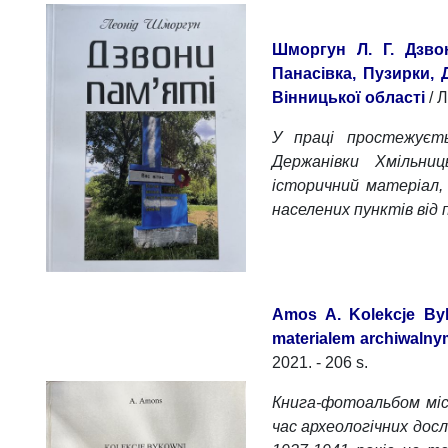
Шморгун Л. Г. Дзвон
Панасівка, Пузирки, 
Вінницької області
/ 
У праці простежуєть
Держанівки Хмільниц
історичний матеріал,
населених пунктів від 
Amos A. Kolekcje Byk
materialem archiwalny
2021. - 206 s.
Книга-фотоальбом міс
час археологічних дос