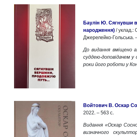
Баулін Ю. Сягнувши в
народження)
/ уклад.:
Джерелейко-Гольська. – 
До видання вміщено а
суддею-доповідачем у 
роки його роботи у Ко
Войтович В. Оскар С
2022. – 563 с.
Видання «Оскар Сосно
визначного скульпто