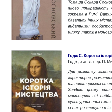
Томаша Оскара Сосновс
якого прикрашають б
зокрема в Римі, Ватика
багатьох інших міста
видатними особистос
шляху, також в моног
Годж С. Коротка істор
Годж ; з англ. пер. П. М
Для розвитку західн
характерне розмаїття 
та новаторських стилі
Завдяки цьому кише
мистецтва від найдав
культурних епох і мис
із них розглянуто в і