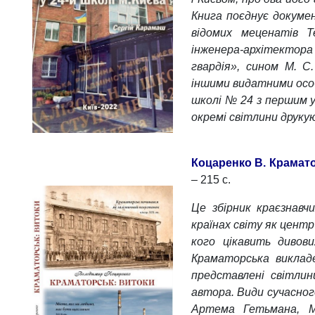
Книга поєднує докумен
відомих меценатів Т
інженера-архітектор
гвардія», сином М. С
іншими видатними особ
школі № 24 з першим 
окремі світлини друку
Коцаренко В. Крамато
– 215 с.
Це збірник краєзнавчи
країнах світу як центр
кого цікавить дивов
Краматорська викладе
представлені світли
автора. Види сучасно
Артема Гетьмана, М