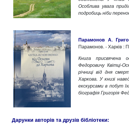
Особлива увага приді
подробиць ніби перено
Парамонов А. Григо
Парамонов. - Харків : П
Книга присвячена од
Федоровичу Квітці-Ос
річниці від дня смер
Харкова. У книзі наве
екскурсами в побут їхн
біографія Григорія Фе
Дарунки авторів та друзів бібліотеки: