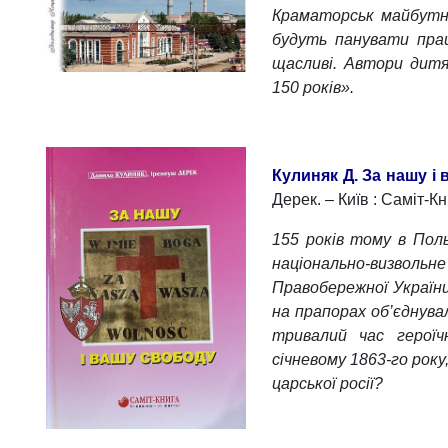
Краматорськ майбутнь
будуть панувати прац
щасливі. Автори дитя
150 років».
Кулиняк Д. За нашу і
Дерек. – Київ : Саміт-Кни
155 років тому в Поль
національно-визвольн
Правобережної України
на прапорах об’єднувал
тривалий час героїч
січневому 1863-го року
царської росії?