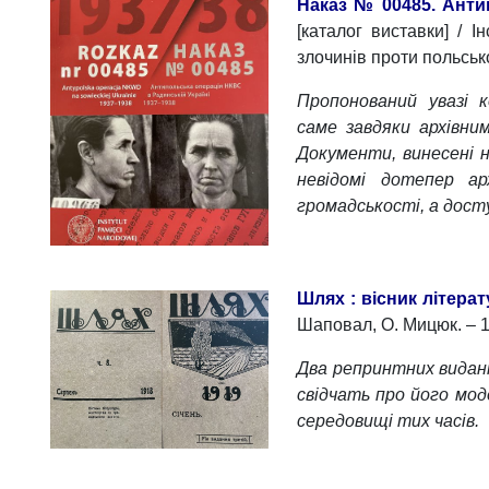
Наказ № 00485. Антип
[каталог виставки] / І
злочинів проти польсько
Пропонований увазі к
саме завдяки архівни
Документи, винесені н
невідомі дотепер ар
громадськості, а дост
Шлях : вісник літера
Шаповал, О. Мицюк. – 191
Два репринтних видан
свідчать про його мо
середовищі тих часів.