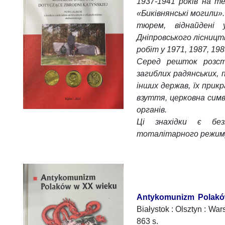
1937-1941 років на т
«Биківнянські могили».
тюрем, віднайдені 
Дніпровського лісницт
робіт у 1971, 1987, 19
Серед решток розст
загиблих радянських, 
інших держав, їх при
взуття, церковна симв
органів.
Ці знахідки є без
тоталітарного режиму 
Antykomunizm Polakó
Białystok : Olsztyn : Wa
863 s.