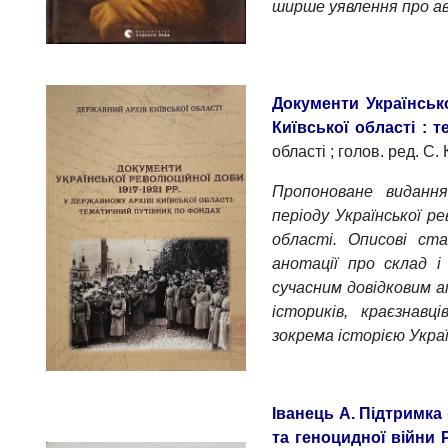
ширше уявлення про ав
Документи Українськ
Київської області : 
області ; голов. ред. С. 
Пропоноване виданн
періоду Української ре
області. Описові ст
анотації про склад 
сучасним довідковим а
істориків, краєзнавц
зокрема історією Укра
Іванець А. Підтримка
та геноцидної війни Р