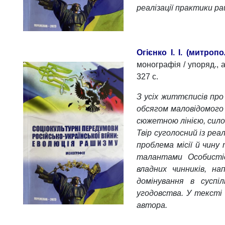
реалізації практики ра
Огієнко І. І. (митро
монографія / упоряд., а
327 с.
З усіх життєписів про 
обсягом маловідомого
сюжетною лінією, сило
Твір суголосний із ре
проблема місії й чину 
талантами Особистіс
владних чинників, на
домінування в суспі
угодовства. У тексті
автора.