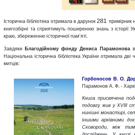
281
Історична бібліотека отримала в дарунок
примірник 
книгозбірні та сприятимуть поширенню знань з історії Ук
краю, збереженню історичної пам’яті.
Завдяки
Благодійному фонду Дениса Парамонова
Національна історична бібліотека України отримала дві 
митців:
Горбоносов В. О. До
Парамонов А. Ф. - Харків
Книга присвячена под
подовгу жив у XVIII с
нинішні монастирі, се
іншими архівними док
Сковороди, між ти
досліджень. У книзі 