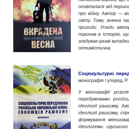
оговталася від першог
про війну. Автор — ві
світу. Тому, значна ч
пригоди. Усюди авто
поринав в історію, що
згадував цікаві випадк
оптимістична.
Соціокультурні пере
монографія / упоряд. Р.
У монографії розгля
передумовами російсь
ідеології рашизму. А
ідеології рашизму, сп
формування меншоварт
ідеологеми «руськог