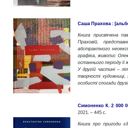
Саша Прахова : [альб
Книга присвячена пам
Праховій, представ
абстрактного неоексп
графіка, живопис Оле
останнього періоду її 
У другій частині – л
творчості художниці,
особисті спогади друз
Симоненко К. 2 000 0
2021. – 445 с.
Книга про пригоди єд